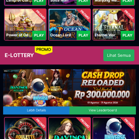
Lamp of Cornucopia
Soda Man
Mahjong Ways IV
PLAY
PLAY
PLAY
PROMO
PROMO
PROMO
Power of Odin 1000
Ocean Lord
Eternal War
PLAY
PLAY
PLAY
PROMO
E-LOTTERY
Lihat Semua
Lebih Details
View Leaderboard
PROMO
PROMO
PROMO