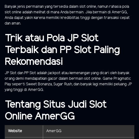
Banyak jenis permainan yang tersedia dalam slot online, namun rahasia pola
slot online adalah melihat di mana Anda bermain. Jika bermain di AmerGG,
Anda dapat yakin karena memiliki kredibilitas tinggi dengan transaksi cepat
dan aman.
Trik atau Pola JP Slot
Terbaik dan PP Slot Paling
Rekomendasi
JP Slot dan PP Slot adalah jackpot atau kemenangan yang dicari oleh banyak
orang demi mendapatkan gacor dalam bermain slot online. Game Pragmatic
Play seperti Sweet Bonanza, Sugar Rush, dan banyak lagi memiliki peluang JP
yang tinggi di AmerGG.
Tentang Situs Judi Slot
Online AmerGG
Website
AmerGG