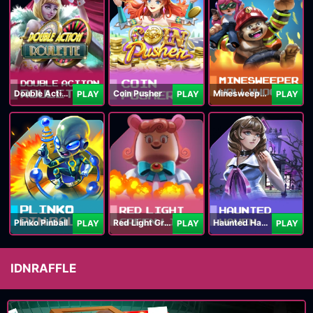
Double Action Roulette
Coin Pusher
Minesweeper Hollywood
PLAY
PLAY
PLAY
Plinko Pinball
Red Light Green Light
Haunted Haven
PLAY
PLAY
PLAY
IDNRAFFLE