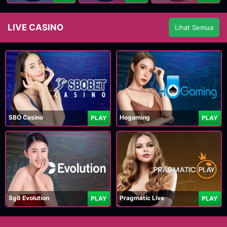
LIVE CASINO
Lihat Semua
SBO Casino
Hogaming
PLAY
PLAY
Sg8 Evolution
Pragmatic Live
PLAY
PLAY