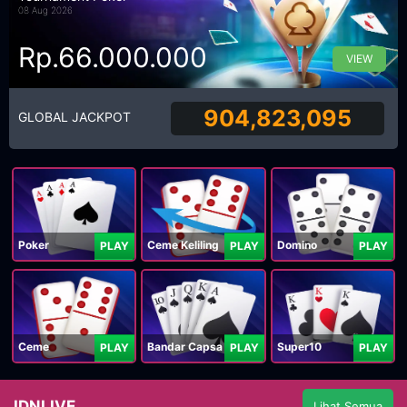
08 Aug 2026
Rp.66.000.000
VIEW
904,823,095
GLOBAL JACKPOT
Poker
Ceme Keliling
Domino
PLAY
PLAY
PLAY
Ceme
Bandar Capsa
Super10
PLAY
PLAY
PLAY
IDNLIVE
Lihat Semua