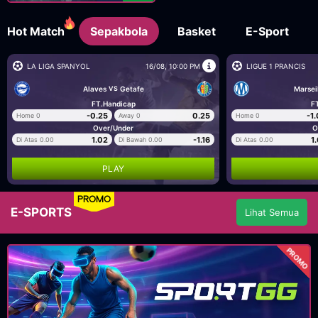
Hot Match
Sepakbola
Basket
E-Sport
LIGUE 1 PRANCIS
22/08, 1:45 AM
LIGA UTAMA INGGRIS
Marseille
VS
Strasbourg
Arse
FT.Handicap
F
-1.00
1.00
-2
Home 0
Away 0
Home 0
Over/Under
O
1.08
-1.26
-1
Di Atas 0.00
Di Bawah 0.00
Di Atas 0.00
PLAY
PROMO
E-SPORTS
Lihat Semua
PROMO