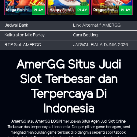
Mega Fishing Jili
Happy Fishing Jili
Dragon Fortune Jili
PLAY
PLAY
PLAY
Jadwal Bank
Link Alternatif AMERGG
Kalkulator Mix Parlay
Cara Betting
RTP Slot AMERGG
JADWAL PIALA DUNIA 2026
AmerGG Situs Judi
Slot Terbesar dan
Terpercaya Di
Indonesia
AmerGG
atau
AmerGG LOGIN
merupakan
Situs Agen Judi Slot Online
Terbesar
dan terpercaya di Indonesia. Dengan pilihan game beragam, kami
menghadirkan puluhan game terbaik di bidangnya seperti sportsbook,