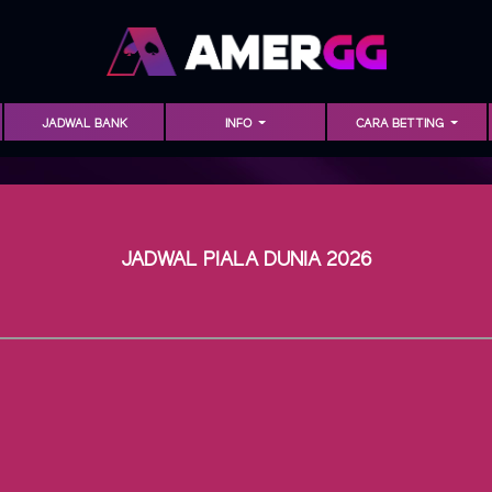
JADWAL BANK
INFO
CARA BETTING
JADWAL PIALA DUNIA 2026