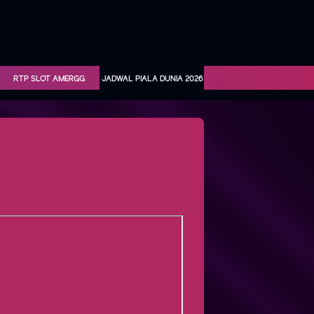
RTP SLOT AMERGG
JADWAL PIALA DUNIA 2026