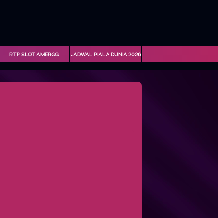
RTP SLOT AMERGG
JADWAL PIALA DUNIA 2026